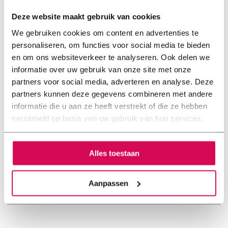
stellen.
Deze website maakt gebruik van cookies
Hellend dak
We gebruiken cookies om content en advertenties te
personaliseren, om functies voor social media te bieden
en om ons websiteverkeer te analyseren. Ook delen we
Plat dak
informatie over uw gebruik van onze site met onze
partners voor social media, adverteren en analyse. Deze
Sedum op een rond dak
partners kunnen deze gegevens combineren met andere
informatie die u aan ze heeft verstrekt of die ze hebben
verzameld op basis van uw gebruik van hun services.
Sedummatten samenstellen
Alles toestaan
Aanpassen