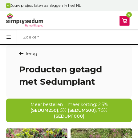
Jouw project laten aanleggen in heel NL
0
Terug
Producten getagd
met Sedumplant
Meer bestellen = meer korting: 2.5%
(SEDUM250)
, 5%
(SEDUM500)
, 7,5%
(SEDUM1000)