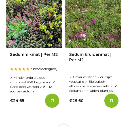
Sedummixmat | Per M2
Sedum kruidenmat |
Per M2
3 beoordeling(en)
✓ Gevarieerde en kleurrijke
✓ Minder onkruid door
vegetatie ✓ Biologisch
minimaal 95% begroeiing ✓
afbreekbare kokosvezelmat ✓
Goed doorworteld ✓ 8 - 12
Sedum en kruiden plantjes
soorten sedum
€24,65
€29,60