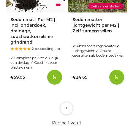
Zelf samenstellen
Sedummat | Per M2 |
Sedummatten
Incl. onderdoek,
lichtgewicht per M2 |
drainage,
Zelf samenstellen
substraatkorrels en
grindrand
✓ Absorbeert regenwater ✓
2 beoordeling(en)
Lichtgewicht ✓ Ook te
gebruiken als bodembedekker
✓ Compleet pakket ✓ Gelijk
aan de slag ✓ Geschikt voor
platte daken
€59,05
€24,65
1
Pagina 1 van 1