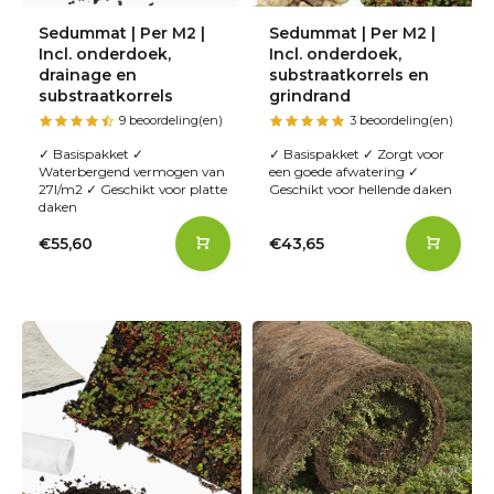
Sedummat | Per M2 |
Sedummat | Per M2 |
Incl. onderdoek,
Incl. onderdoek,
drainage en
substraatkorrels en
substraatkorrels
grindrand
9 beoordeling(en)
3 beoordeling(en)
✓ Basispakket ✓
✓ Basispakket ✓ Zorgt voor
Waterbergend vermogen van
een goede afwatering ✓
27l/m2 ✓ Geschikt voor platte
Geschikt voor hellende daken
daken
€55,60
€43,65