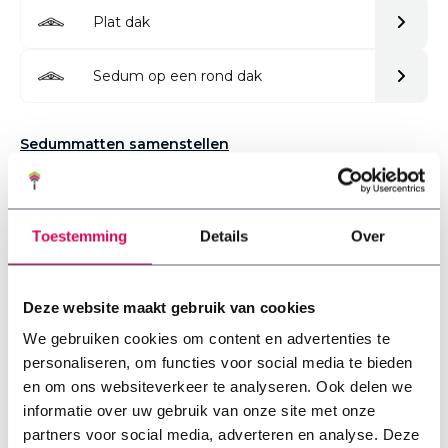
Plat dak
Sedum op een rond dak
Sedummatten samenstellen
Toestemming
Details
Over
Deze website maakt gebruik van cookies
Waarom een sedumdak op een plat dak?
We gebruiken cookies om content en advertenties te
personaliseren, om functies voor social media te bieden
Een plat dak biedt uitstekende mogelijkheden voor een
en om ons websiteverkeer te analyseren. Ook delen we
sedumdak. In tegenstelling tot hellende daken heb je op
een plat dak geen extra verankeringssystemen nodig, wat
informatie over uw gebruik van onze site met onze
de aanleg eenvoudiger en voordeliger maakt. Daarnaast
partners voor social media, adverteren en analyse. Deze
profiteer je op een plat dak optimaal van de voordelen van