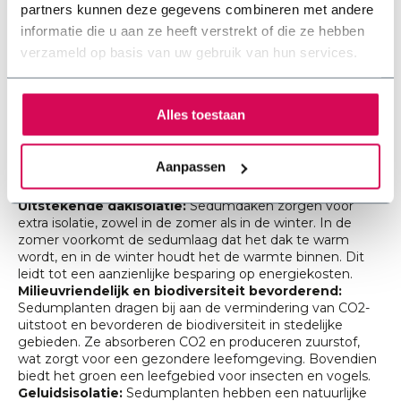
partners kunnen deze gegevens combineren met andere
een sedumdak, zoals betere isolatie en een aangenamer
informatie die u aan ze heeft verstrekt of die ze hebben
binnenklimaat. Met sedum op je dak creëer je een
duurzaam, prachtig en functioneel groendak dat zowel de
verzameld op basis van uw gebruik van hun services.
woning als de omgeving ten goede komt.
Voordelen van sedum op een plat dak
Alles toestaan
Een sedumdak biedt diverse voordelen, die zeker ook
gelden voor platte daken:
Aanpassen
Uitstekende dakisolatie:
Sedumdaken zorgen voor
extra isolatie, zowel in de zomer als in de winter. In de
zomer voorkomt de sedumlaag dat het dak te warm
wordt, en in de winter houdt het de warmte binnen. Dit
leidt tot een aanzienlijke besparing op energiekosten.
Milieuvriendelijk en biodiversiteit bevorderend:
Sedumplanten dragen bij aan de vermindering van CO2-
uitstoot en bevorderen de biodiversiteit in stedelijke
gebieden. Ze absorberen CO2 en produceren zuurstof,
wat zorgt voor een gezondere leefomgeving. Bovendien
biedt het groen een leefgebied voor insecten en vogels.
Geluidsisolatie:
Sedumplanten hebben een natuurlijke