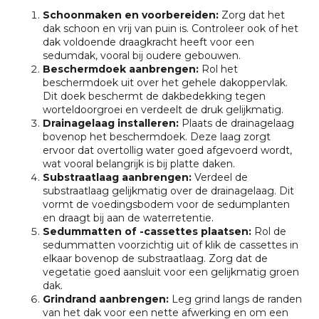
Schoonmaken en voorbereiden:
Zorg dat het
dak schoon en vrij van puin is. Controleer ook of het
dak voldoende draagkracht heeft voor een
sedumdak, vooral bij oudere gebouwen.
Beschermdoek aanbrengen:
Rol het
beschermdoek uit over het gehele dakoppervlak.
Dit doek beschermt de dakbedekking tegen
worteldoorgroei en verdeelt de druk gelijkmatig.
Drainagelaag installeren:
Plaats de drainagelaag
bovenop het beschermdoek. Deze laag zorgt
ervoor dat overtollig water goed afgevoerd wordt,
wat vooral belangrijk is bij platte daken.
Substraatlaag aanbrengen:
Verdeel de
substraatlaag gelijkmatig over de drainagelaag. Dit
vormt de voedingsbodem voor de sedumplanten
en draagt bij aan de waterretentie.
Sedummatten of -cassettes plaatsen:
Rol de
sedummatten voorzichtig uit of klik de cassettes in
elkaar bovenop de substraatlaag. Zorg dat de
vegetatie goed aansluit voor een gelijkmatig groen
dak.
Grindrand aanbrengen:
Leg grind langs de randen
van het dak voor een nette afwerking en om een