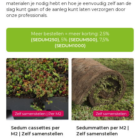
materialen je nodig hebt en hoe je eenvoudig zelf aan de
slag kunt gaan of de aanleg kunt laten verzorgen door
onze professionals.
Meer bestellen = meer korting: 2.5%
(SEDUM250)
, 5%
(SEDUM500)
, 7,5%
(SEDUM1000)
Zelf samenstellen | Per M2
Zelf samenstellen
Sedum cassettes per
Sedummatten per M2 |
M2 | Zelf samenstellen
Zelf samenstellen