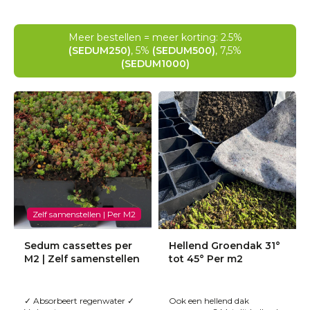
Meer bestellen = meer korting: 2.5%
(SEDUM250)
, 5%
(SEDUM500)
, 7,5%
(SEDUM1000)
Zelf samenstellen | Per M2
Sedum cassettes per
Hellend Groendak 31°
M2 | Zelf samenstellen
tot 45° Per m2
✓ Absorbeert regenwater ✓
Ook een hellend dak