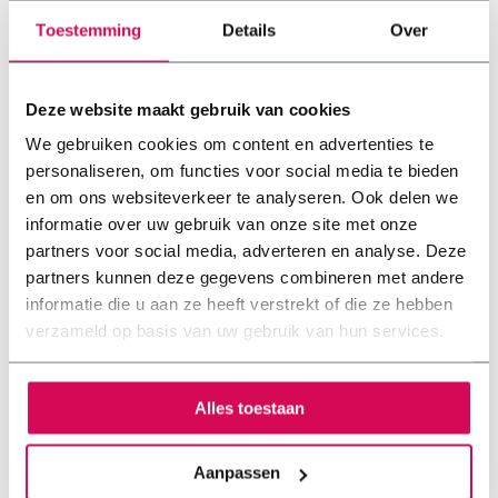
Sedummat | Per M2 |
Toestemming
Incl. onderdoek,
Details
Over
drainage en
substraatrol
2 beoordeling(en)
Deze website maakt gebruik van cookies
✓ Licht gewicht basispakket
We gebruiken cookies om content en advertenties te
✓ Waterbergend vermogen
van 20l/m2 ✓ Geschikt voor
personaliseren, om functies voor social media te bieden
platte daken
en om ons websiteverkeer te analyseren. Ook delen we
€58,65
informatie over uw gebruik van onze site met onze
partners voor social media, adverteren en analyse. Deze
partners kunnen deze gegevens combineren met andere
informatie die u aan ze heeft verstrekt of die ze hebben
verzameld op basis van uw gebruik van hun services.
1
Pagina 1 van 1
Alles toestaan
Aanpassen