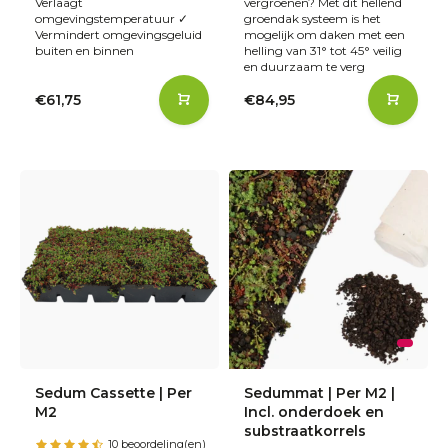
Verlaagt
vergroenen? Met dit hellend
omgevingstemperatuur ✓
groendak systeem is het
Vermindert omgevingsgeluid
mogelijk om daken met een
buiten en binnen
helling van 31° tot 45° veilig
en duurzaam te verg
€61,75
€84,95
Sedum Cassette | Per
Sedummat | Per M2 |
M2
Incl. onderdoek en
substraatkorrels
10 beoordeling(en)