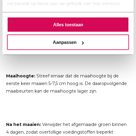
verzameld op basis van uw gebruik van hun services.
Type grasmaaier:
Veel grasmaaiers zullen moeite
hebben met lang gras. Kleine oppervlakten kunnen met
Alles toestaan
een bosmaaier gemaaid worden. Grotere oppervlakken
kunnen het beste worden aangepakt met een zwaardere
Aanpassen
maaier (bijv. balkmaaiers of meerwielige bosmaaier).
Maaihoogte:
Streef ernaar dat de maaihoogte bij de
eerste keer maaien 5-7,5 cm hoog is. De daaropvolgende
maaibeurten kan de maaihoogte lager zijn.
Na het maaien:
Verwijder het afgemaaide groen binnen
4 dagen, zodat overtollige voedingstoffen beperkt