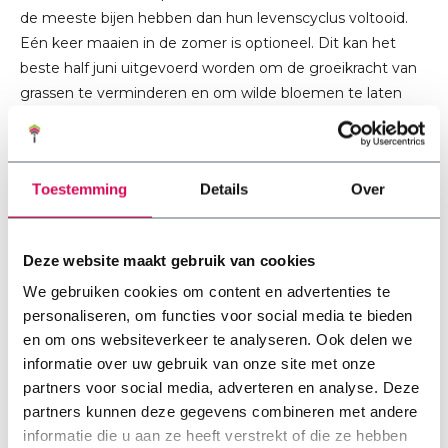
de meeste bijen hebben dan hun levenscyclus voltooid.
Eén keer maaien in de zomer is optioneel. Dit kan het
beste half juni uitgevoerd worden om de groeikracht van
grassen te verminderen en om wilde bloemen te laten
bloeien. Tijdens het eerste jaar na installatie wordt
aanbevolen om tweemaal per jaar te maaien, zowel in juni
als september.
Toestemming
Details
Over
Deze website maakt gebruik van cookies
Gefaseerd maaien:
Voor alle nuttige diersoorten die
We gebruiken cookies om content en advertenties te
aanwezig zijn in de tuin is het gewenst om gefaseerd te
personaliseren, om functies voor social media te bieden
maaien. Laat minimaal 15-30 % van het dakoppervlak
en om ons websiteverkeer te analyseren. Ook delen we
ongemaaid (in stroken of hoeken). Twee tot drie weken
informatie over uw gebruik van onze site met onze
later kan het overige deel gemaaid worden.
partners voor social media, adverteren en analyse. Deze
partners kunnen deze gegevens combineren met andere
informatie die u aan ze heeft verstrekt of die ze hebben