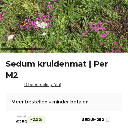
Sedum kruidenmat | Per
M2
0 beoordeling (en)
Meer bestellen = minder betalen
Vanaf
−2,5%
SEDUM250
€250