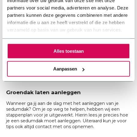
absorbeert het water.
informatie over uw gebruik van onze site met onze
Drainage
:
Om te voorkomen dat je dak volloopt
partners voor social media, adverteren en analyse. Deze
met water, heb je uiteraard ook goede drainage
partners kunnen deze gegevens combineren met andere
nodig.
informatie die u aan ze heeft verstrekt of die ze hebben
Beschermdoek
:
Om de dakbedekking te
beschermen wordt er een beschermdoek of
verzameld op basis van uw gebruik van hun services.
onderdoek geplaatst.
Wil je het jezelf makkelijk maken? Bestel dan in onze
Alles toestaan
webshop een
compleet sedum pakket
. Hierin vind je alles
wat je nodig hebt om direct aan de slag te gaan.
Aanpassen
Groendak laten aanleggen
Wanneer ga jij aan de slag met het aanleggen van je
sedumdak? Om je op weg te helpen, hebben wij een
stappenplan voor je uitgewerkt. Hierin lees je precies
hoe
je een sedumdak moet aanleggen.
Uiteraard kun je voor
tips ook altijd contact met ons opnemen.