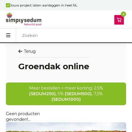
Jouw project laten aanleggen in heel NL
0
Terug
Groendak online
Meer bestellen = meer korting: 2.5%
(SEDUM250)
, 5%
(SEDUM500)
, 7,5%
(SEDUM1000)
Geen producten
gevonden!...