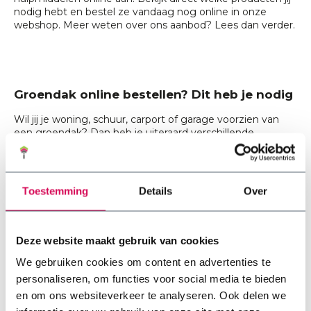
nodig hebt en bestel ze vandaag nog online in onze
webshop. Meer weten over ons aanbod? Lees dan verder.
Groendak online bestellen? Dit heb je nodig
Wil jij je woning, schuur, carport of garage voorzien van
een groendak? Dan heb je uiteraard verschillende
producten nodig om het groendak op de juiste manier op
te bouwen. Ga je een groendak online bestellen? Dan heb
je het volgende nodig:
Toestemming
Details
Over
Sedum cassettes
of
sedum matten
: De matten
of cassettes zijn essentieel voor een sedumdak.
Ontdek welke type aansluit bij jouw wensen.
Deze website maakt gebruik van cookies
Grind
:
Grind zorgt voor een goede afwatering en
staat daarnaast ook mooi gecombineerd met
We gebruiken cookies om content en advertenties te
sedum.
personaliseren, om functies voor social media te bieden
Substraat
:
De substraatlaag heb je nodig om het
en om ons websiteverkeer te analyseren. Ook delen we
sedum optimaal te laten groeien. Daarnaast