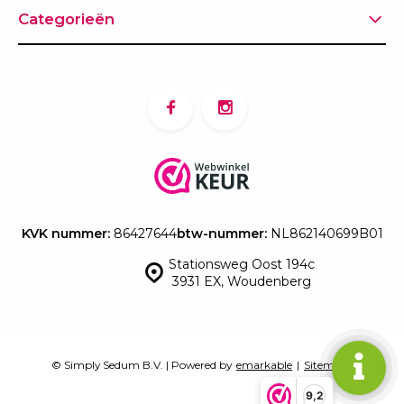
Categorieën
KVK nummer:
86427644
btw-nummer:
NL862140699B01
Stationsweg Oost 194c
3931 EX, Woudenberg
© Simply Sedum B.V. | Powered by
emarkable
|
Sitemap
9,2