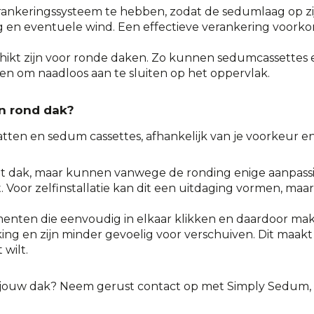
rankeringssysteem te hebben, zodat de sedumlaag op zijn
en eventuele wind. Een effectieve verankering voorkomt 
chikt zijn voor ronde daken. Zo kunnen sedumcassettes e
en om naadloos aan te sluiten op het oppervlak.
n rond dak?
tten
en
sedum cassettes
, afhankelijk van je voorkeur e
 dak, maar kunnen vanwege de ronding enige aanpassin
Voor zelfinstallatie kan dit een uitdaging vormen, maar 
menten die eenvoudig in elkaar klikken en daardoor makk
ng en zijn minder gevoelig voor verschuiven. Dit maakt
 wilt.
r jouw dak? Neem gerust contact op met Simply Sedum, w