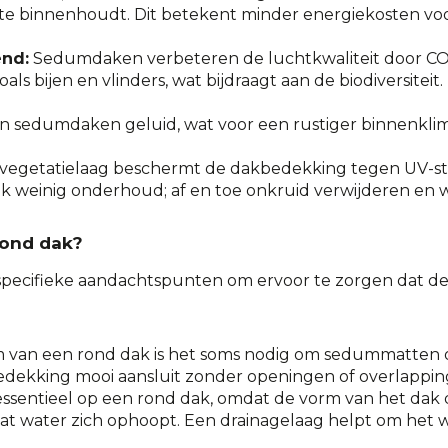
mte binnenhoudt. Dit betekent minder energiekosten voo
end:
Sedumdaken verbeteren de luchtkwaliteit door CO2
als bijen en vlinders, wat bijdraagt aan de biodiversitei
edumdaken geluid, wat voor een rustiger binnenklimaat z
vegetatielaag beschermt de dakbedekking tegen UV-str
 weinig onderhoud; af en toe onkruid verwijderen en wa
rond dak?
pecifieke aandachtspunten om ervoor te zorgen dat de 
an een rond dak is het soms nodig om sedummatten of -
bedekking mooi aansluit zonder openingen of overlappin
ssentieel op een rond dak, omdat de vorm van het dak 
 water zich ophoopt. Een drainagelaag helpt om het wate