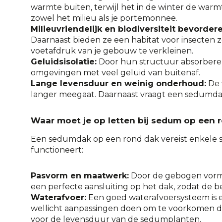
warmte buiten, terwijl het in de winter de war
zowel het milieu als je portemonnee.
Milieuvriendelijk en biodiversiteit bevorder
Daarnaast bieden ze een habitat voor insecten zo
voetafdruk van je gebouw te verkleinen.
Geluidsisolatie:
Door hun structuur absorberen s
omgevingen met veel geluid van buitenaf.
Lange levensduur en weinig onderhoud:
De 
langer meegaat. Daarnaast vraagt een sedumdak
Waar moet je op letten bij sedum op een 
Een sedumdak op een rond dak vereist enkele s
functioneert:
Pasvorm en maatwerk:
Door de gebogen vorm v
een perfecte aansluiting op het dak, zodat de 
Waterafvoer:
Een goed waterafvoersysteem is e
wellicht aanpassingen doen om te voorkomen dat
voor de levensduur van de sedumplanten.