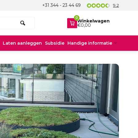
+31 344 - 23 44 69
9.2
0
Winkelwagen
€0,00
Laten aanleggen
Subsidie
Handige informatie