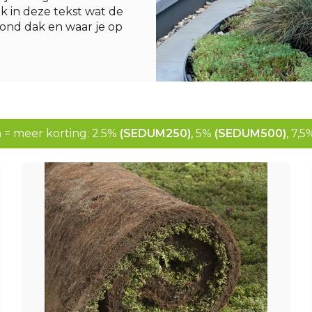
k in deze tekst wat de
ond dak en waar je op
 = meer korting: 2.5%
(SEDUM250)
, 5%
(SEDUM500)
, 7,