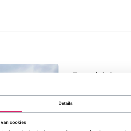
Type dak & toe
Natuurlijk is het belangrijk
voor jouw type dak. Maak d
toepassing. Het ook mogelij
Details
Hellend dak
 van cookies