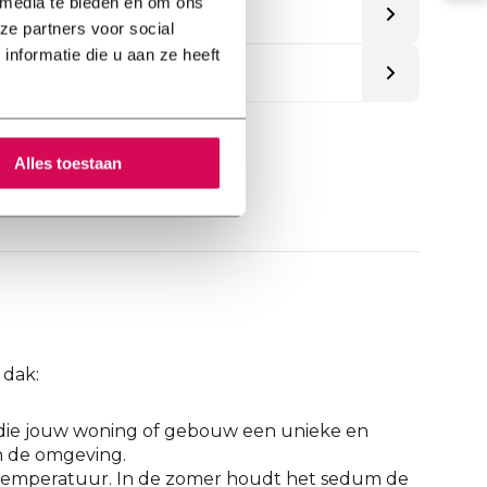
 media te bieden en om ons
ze partners voor social
nformatie die u aan ze heeft
nd dak
en
Alles toestaan
 dak:
 die jouw woning of gebouw een unieke en
in de omgeving.
entemperatuur. In de zomer houdt het sedum de