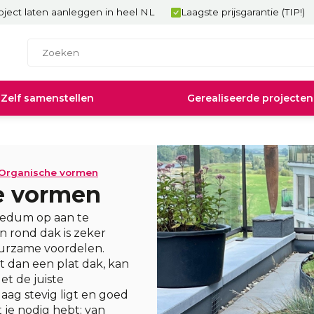
ject laten aanleggen in heel NL
Laagste prijsgarantie (TIP!)
Zelf samenstellen
Gerealiseerde projecten
Organische vormen
e vormen
sedum op aan te
 rond dak is zeker
uurzame voordelen.
 dan een plat dak, kan
t de juiste
aag stevig ligt en goed
 je nodig hebt: van