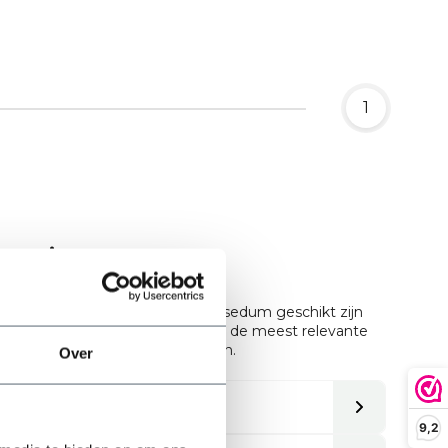
1
passing
 om goed te weten welke soorten sedum geschikt zijn
aarom hieronder jouw keuze voor de meest relevante
k om je hele dak samen te stellen.
Over
9,2