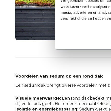
We gebruiken cookies om cont
websiteverkeer te analyseren
media, adverteren en analys
verstrekt of die ze hebben v
Voordelen van sedum op een rond dak
Een sedumdak brengt diverse voordelen met zi
Visuele meerwaarde:
Een rond dak bedekt met
stijlvolle look geeft. Het creëert een aantrekk
Isolatie en energiebesparing:
Sedum werkt iso