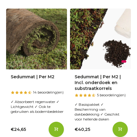
Sedummat | Per M2
Sedummat | Per M2 |
Incl. onderdoek en
substraatkorrels
14 beoordeling(en)
5 beoordeling(en)
✓ Absorbeert regenwater ✓
✓ Basispakket ✓
Lichtgewicht ✓ Ook te
Bescherming van
gebruiken als bodembedekker
dakbedekking ✓ Geschikt
voor hellende daken
€24,65
€40,25