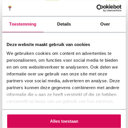
€61,75
€55,60
Toestemming
Details
Over
Deze website maakt gebruik van cookies
We gebruiken cookies om content en advertenties te
personaliseren, om functies voor social media te bieden
en om ons websiteverkeer te analyseren. Ook delen we
informatie over uw gebruik van onze site met onze
partners voor social media, adverteren en analyse. Deze
Sedummat | Per M2 |
Sedummat | Per M2 |
partners kunnen deze gegevens combineren met andere
Incl. onderdoek,
Incl. onderdoek,
informatie die u aan ze heeft verstrekt of die ze hebben
drainage,
drainage en
verzameld op basis van uw gebruik van hun services.
substraatkorrels en
substraatrol
grindrand
2 beoordeling(en)
2 beoordeling(en)
✓ Licht gewicht basispakket
Alles toestaan
✓ Waterbergend vermogen
✓ Compleet pakket ✓ Gelijk
van 20l/m2 ✓ Geschikt voor