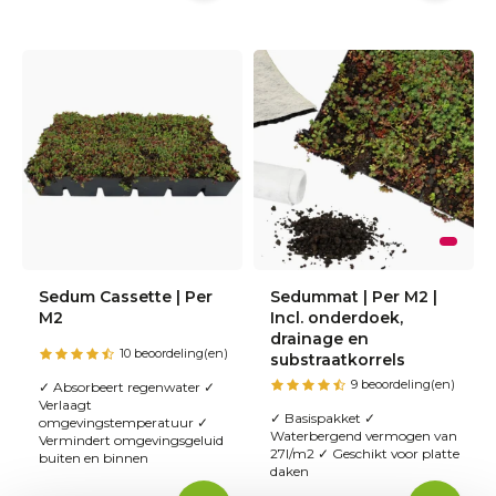
Sedum Cassette | Per
Sedummat | Per M2 |
M2
Incl. onderdoek,
drainage en
10 beoordeling(en)
substraatkorrels
9 beoordeling(en)
✓ Absorbeert regenwater ✓
Verlaagt
✓ Basispakket ✓
omgevingstemperatuur ✓
Waterbergend vermogen van
Vermindert omgevingsgeluid
27l/m2 ✓ Geschikt voor platte
buiten en binnen
daken