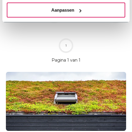
aan de slag ✓ Geschikt voor
platte daken
platte daken
Aanpassen
€59,05
€58,65
1
Pagina 1 van 1