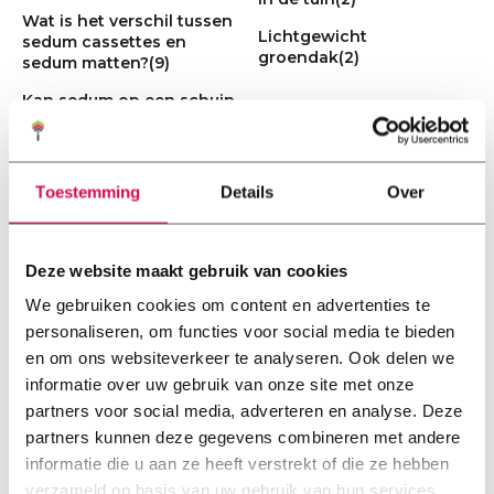
Wat is het verschil tussen
Lichtgewicht
sedum cassettes en
groendak
(2)
sedum matten?
(9)
Kan sedum op een schuin
dak geplaatst worden?
(3)
Hoe kunnen sedumdaken
de stedelijke
Toestemming
Details
Over
biodiversiteit verbeteren?
(7)
Hoe brandveilig is een
Deze website maakt gebruik van cookies
sedumdak precies?
(0)
We gebruiken cookies om content en advertenties te
Hoe lang gaat een
personaliseren, om functies voor social media te bieden
sedumdak mee?
(7)
en om ons websiteverkeer te analyseren. Ook delen we
Wanneer moet je een
informatie over uw gebruik van onze site met onze
sedumdak water geven?
partners voor social media, adverteren en analyse. Deze
(6)
partners kunnen deze gegevens combineren met andere
Kunnen zonnepanelen op
informatie die u aan ze heeft verstrekt of die ze hebben
een groendak?
(0)
verzameld op basis van uw gebruik van hun services.