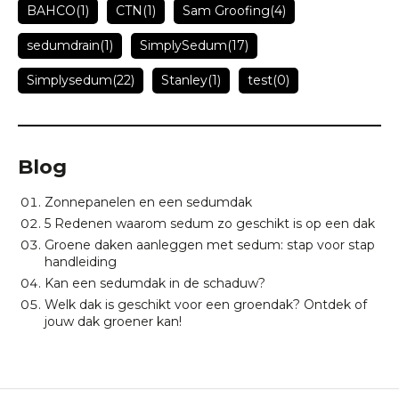
BAHCO
(1)
CTN
(1)
Sam Groofing
(4)
sedumdrain
(1)
SimplySedum
(17)
Simplysedum
(22)
Stanley
(1)
test
(0)
Blog
Zonnepanelen en een sedumdak
5 Redenen waarom sedum zo geschikt is op een dak
Groene daken aanleggen met sedum: stap voor stap
handleiding
Kan een sedumdak in de schaduw?
Welk dak is geschikt voor een groendak? Ontdek of
jouw dak groener kan!