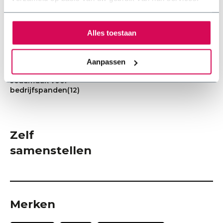
Kun je regenwater
opvangen met een
sedumdak?
(0)
Alles toestaan
Sedum cassettes
plaatsen
(8)
Aanpassen
Voordelen van een
sedumdak voor
bedrijfspanden
(12)
Zelf
samenstellen
Merken