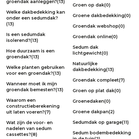
groendak aanleggen?
(13)
Groen op dak
(0)
Welke dakbedekking kan
Groene dakbedekking
(0)
onder een sedumdak?
(13)
Groendak webshop
(0)
Is een sedumdak
Groendak online
(0)
isolerend?
(13)
Sedum dak
Hoe duurzaam is een
lichtgewicht
(0)
groendak?
(13)
Natuurlijke
Welke planten gebruiken
dakbedekking
(13)
voor een groendak?
(13)
Groendak compleet
(7)
Wanneer moet ik mijn
groendak bemesten?
(13)
Groen op plat dak
(0)
Waarom een
Groenedaken
(0)
constructieberekening
Groene dakpan
(2)
uit laten voeren?
(7)
Sedumdak op garage
(11)
Wat zijn de voor- en
nadelen van sedum
Sedum bodembedekking
cassettes?
(8)
in de tuin
(2)