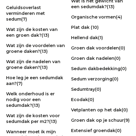
Wat is het gewicht van
een sedumdak?
(13)
Geluidsoverlast
verminderen met
Organische vormen
(4)
sedum
(7)
Plat dak
(10)
Wat zijn de kosten van
een groen dak?
(13)
Hellend dak
(1)
Wat zijn de voordelen van
Groen dak voordelen
(0)
groene daken?
(13)
Groen dak nadelen
(0)
Wat zijn de nadelen van
groene daken?
(13)
Sedum dakbedekking
(0)
Hoe leg je een sedumdak
Sedum verzorging
(0)
aan?
(7)
Sedumtray
(0)
Welk onderhoud is er
nodig voor een
Ecodak
(0)
sedumdak?
(13)
Vetplanten op het dak
(0)
Wat zijn de kosten voor
Groen dak op je schuur
(9)
sedumdak per m2?
(13)
Extensief groendak
(0)
Wanneer moet ik mijn