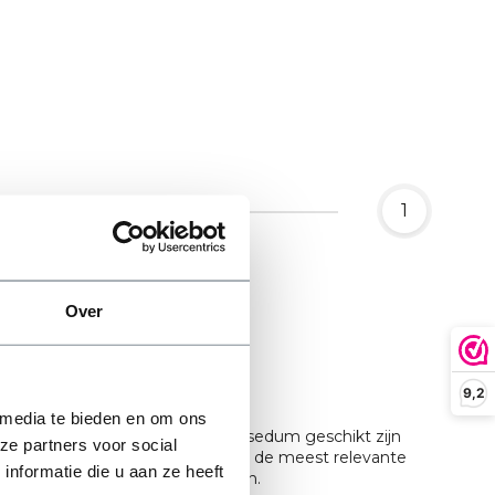
1
Over
passing
9,2
 media te bieden en om ons
 om goed te weten welke soorten sedum geschikt zijn
ze partners voor social
aarom hieronder jouw keuze voor de meest relevante
nformatie die u aan ze heeft
k om je hele dak samen te stellen.