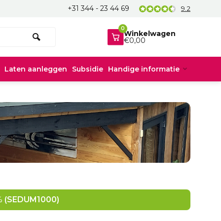
+31 344 - 23 44 69
9.2
0
Winkelwagen
€0,00
Laten aanleggen
Subsidie
Handige informatie
5%
(SEDUM1000)