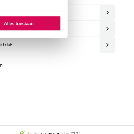
Alles toestaan
nd dak
en
Laagste prijsgarantie (TIP!)