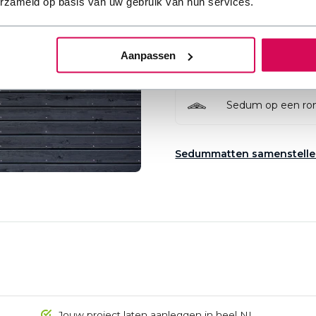
erzameld op basis van uw gebruik van hun services.
Hellend dak
Aanpassen
Plat dak
Sedum op een ro
Sedummatten samenstell
Jouw project laten aanleggen in heel NL