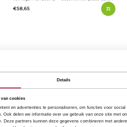
€58,65
Details
Type dak & toe
 van cookies
ent en advertenties te personaliseren, om functies voor social
Natuurlijk is het belangrijk
. Ook delen we informatie over uw gebruik van onze site met on
voor jouw type dak. Maak d
e. Deze partners kunnen deze gegevens combineren met andere i
toepassing. Het ook mogelij