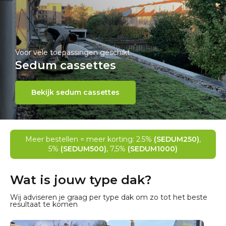
Voor vele toepassingen geschikt
Sedum cassettes
Bekijk sedum cassettes
Meer bestellen = meer korting: 2.5%
(SEDUM250)
,
5%
(SEDUM500)
, 7,5%
(SEDUM1000)
Wat is jouw type dak?
Wij adviseren je graag per type dak om zo tot het beste
resultaat te komen