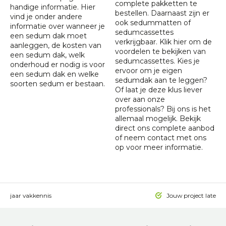
complete pakketten te
handige informatie
. Hier
bestellen. Daarnaast zijn er
vind je onder andere
ook sedummatten of
informatie over
wanneer je
sedumcassettes
een sedum dak moet
verkrijgbaar. Klik
hier
om de
aanleggen
,
de kosten van
voordelen te bekijken van
een sedum dak
,
welk
sedumcassettes. Kies je
onderhoud er nodig is voor
ervoor om je eigen
een sedum dak
en
welke
sedumdak aan te leggen?
soorten sedum er bestaan
.
Of laat je deze klus liever
over aan onze
professionals? Bij ons is het
allemaal mogelijk. Bekijk
direct ons complete aanbod
of neem contact met ons
op voor meer informatie.
 15 jaar vakkennis
Jouw project laten a