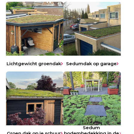
Lichtgewicht groendak
Sedumdak op garage
Sedum
Groen dak op je schuur
bodembedekking in de