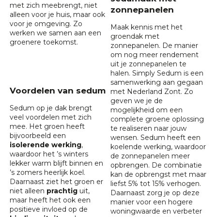
met zich meebrengt, niet
zonnepanelen
alleen voor je huis, maar ook
voor je omgeving. Zo
Maak kennis met het
werken we samen aan een
groendak met
groenere toekomst.
zonnepanelen
. De manier
om nog meer rendement
uit je zonnepanelen te
halen. Simply Sedum is een
samenwerking aan gegaan
Voordelen van sedum
met Nederland Zont. Zo
geven we je de
Sedum op je dak brengt
mogelijkheid om een
veel voordelen
met zich
complete groene oplossing
mee. Het groen heeft
te realiseren naar jouw
bijvoorbeeld een
wensen. Sedum heeft een
isolerende werking
,
koelende werking, waardoor
waardoor het ’s winters
de zonnepanelen meer
lekker warm blijft binnen en
opbrengen. De combinatie
’s zomers heerlijk koel.
kan de opbrengst met maar
Daarnaast ziet het groen er
liefst 5% tot 15% verhogen.
niet alleen
prachtig
uit,
Daarnaast zorg je op deze
maar heeft het ook een
manier voor een hogere
positieve invloed op de
woningwaarde en verbeter