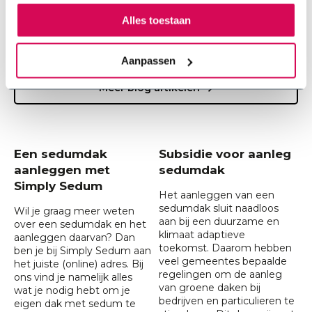
Alles toestaan
Lees meer
Aanpassen
Meer blog artikelen
Een sedumdak
Subsidie voor aanleg
aanleggen met
sedumdak
Simply Sedum
Het aanleggen van een
sedumdak sluit naadloos
Wil je graag meer weten
aan bij een duurzame en
over een sedumdak en het
klimaat adaptieve
aanleggen daarvan? Dan
toekomst. Daarom hebben
ben je bij Simply Sedum aan
veel gemeentes bepaalde
het juiste (online) adres. Bij
regelingen om de aanleg
ons vind je namelijk alles
van groene daken bij
wat je nodig hebt om je
bedrijven en particulieren te
eigen dak met sedum te