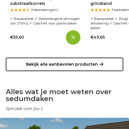
substraatkorrels
grindrand
9 beoordeling(en)
3 beoordeli
✓ Basispakket ✓ Waterbergend vermogen
✓ Basispakket ✓ Zorgt 
van 27l/m2 ✓ Geschikt voor platte daken
afwatering ✓ Geschikt 
daken
€55,60
€43,65
Bekijk alle aanbevolen producten
Alles wat je moet weten over
sedumdaken
Speciaal voor jou ;)