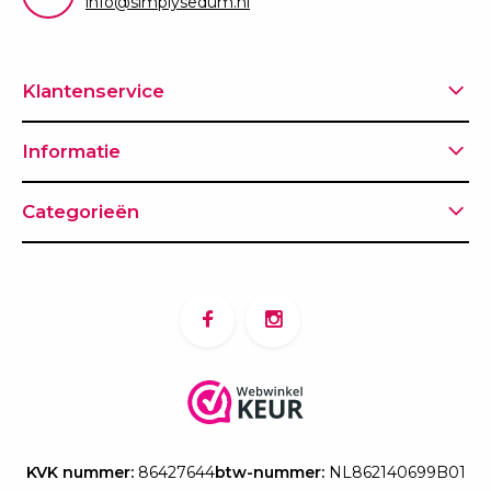
info@simplysedum.nl
Klantenservice
Informatie
Categorieën
KVK nummer:
86427644
btw-nummer:
NL862140699B01