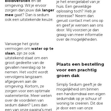
biodiversiteit
en de
je het energielabel van je
omgeving. Wil je ervoor
huis. Een geweldige
zorgen dan jouw dak
langer
oplossing toch? Heb je
mee
gaat? Dan is sedum
interesse? Neem dan
ook een uitstekende keuze.
gerust contact met ons op
en geef je wensen aan ons
door. Wij voorzien je dan
graag van meer informatie
over de mogelijkheden.
Vanwege het grote
vermogen om
water op te
slaan
, zijn ze ook
uitstekend staat om een
groot gedeelte van de
Plaats een bestelling
gevallen neerslag op te
voor een prachtig
nemen. Het vocht wordt
groen dak
vervolgens langzaam
afgegeven aan de
Simply Sedum geeft je de
omgeving. Kortom, ze
mogelijkheid om binnen
zorgen voor een optimale
een handomdraai een eigen
waterretentie. Meer weten
sedumdak op je schuur of
over de
voordelen van
woning te creëren. Dit doe
sedum daken
? Lees dan
je door een van onze
een van onze pagina’s met