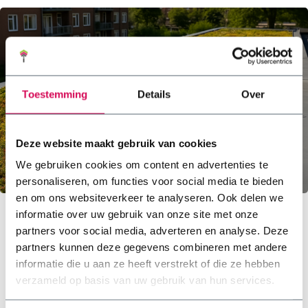
Toestemming
Details
Over
Deze website maakt gebruik van cookies
We gebruiken cookies om content en advertenties te
personaliseren, om functies voor social media te bieden
en om ons websiteverkeer te analyseren. Ook delen we
informatie over uw gebruik van onze site met onze
5 Redenen waarom sedum zo geschikt
partners voor social media, adverteren en analyse. Deze
is op een dak
partners kunnen deze gegevens combineren met andere
informatie die u aan ze heeft verstrekt of die ze hebben
Een dak is vaak een ongezien oppervlak rondom je huis.
verzameld op basis van uw gebruik van hun services.
Het doet zijn werk door het huis droog te houden, maar
wat als je het dak zou kunnen omtoveren tot iets groens
en levends? Da...