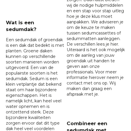
wij de nodige hulpmiddelen
en een stap voor stap uitleg
hoe je deze klus moet
aanpakken. We adviseren je
Wat is een
om de keuze te maken
sedumdak?
tussen sedumcassettes of
sedummatten aanleggen.
Een sedumdak of
groendak
De verschillen lees je
hier
.
is een dak dat bedekt is met
Uiteraard is het ook mogelijk
planten. Groene daken
om de aanleg van jouw
kunnen op verschillende
groendak uit handen te
soorten manieren worden
geven aan onze
uitgevoerd. Een van de
professionals. Voor meer
populairste soorten is het
informatie hierover neem je
sedumdak. Sedum is een
contact met ons op. Wij
klein vetplantje dat bekend
maken dan graag een
staat om haar bijzondere
afspraak met je.
eigenschappen. Het is
namelijk licht, kan heel veel
water opnemen en is
ontzettend sterk. Deze
bijzondere kwaliteiten
zorgen ervoor dat dit type
Combineer een
dak heel veel voordelen
sedumdak met