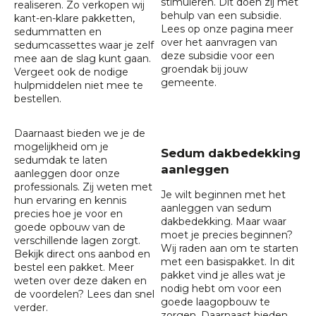
stimuleren. Dit doen zij met
realiseren. Zo verkopen wij
behulp van een subsidie.
kant-en-klare pakketten,
Lees op onze pagina meer
sedummatten
en
over het aanvragen van
sedumcassettes
waar je zelf
deze
subsidie
voor een
mee aan de slag kunt gaan.
groendak bij jouw
Vergeet ook de nodige
gemeente.
hulpmiddelen niet mee te
bestellen.
Daarnaast bieden we je de
mogelijkheid om je
Sedum dakbedekking
sedumdak te laten
aanleggen
aanleggen
door onze
professionals. Zij weten met
Je wilt beginnen met het
hun ervaring en kennis
aanleggen van sedum
precies hoe je voor en
dakbedekking. Maar waar
goede opbouw van de
moet je precies beginnen?
verschillende lagen zorgt.
Wij raden aan om te starten
Bekijk direct ons aanbod en
met een basispakket. In dit
bestel een pakket. Meer
pakket vind je alles wat je
weten over deze daken en
nodig hebt om voor een
de voordelen? Lees dan snel
goede laagopbouw te
verder.
zorgen. Daarnaast bieden