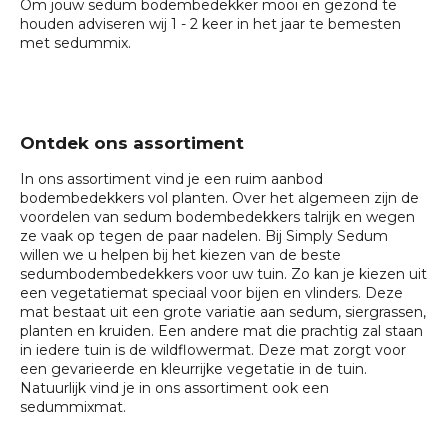
Om jouw sedum bodembedekker mooi en gezond te
houden adviseren wij 1 - 2 keer in het jaar te bemesten
met
sedummix
.
Ontdek ons assortiment
In ons assortiment vind je een ruim aanbod
bodembedekkers vol planten. Over het algemeen zijn de
voordelen van sedum bodembedekkers talrijk en wegen
ze vaak op tegen de paar nadelen. Bij Simply Sedum
willen we u helpen bij het kiezen van de beste
sedumbodembedekkers voor uw tuin. Zo kan je kiezen uit
een vegetatiemat speciaal voor
bijen en vlinders
. Deze
mat bestaat uit een grote variatie aan sedum, siergrassen,
planten en kruiden. Een andere mat die prachtig zal staan
in iedere tuin is de
wildflowermat
. Deze mat zorgt voor
een gevarieerde en kleurrijke vegetatie in de tuin.
Natuurlijk vind je in ons assortiment ook een
sedummixmat
.