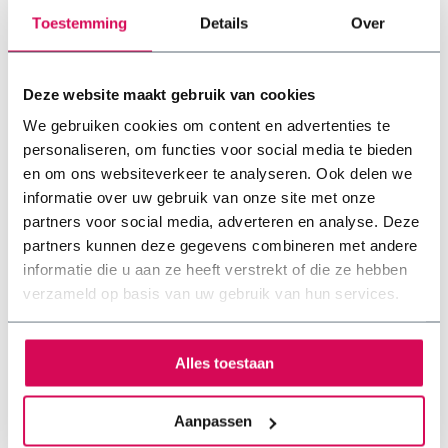
Toestemming
Details
Over
Onderhoudsarm
: Een van de grootste voordelen van
sedum bodembedekkers is dat ze weinig onderhoud
vergen. Ze zijn bestand tegen droogte en hebben weinig
water nodig, waardoor ze ideaal zijn voor mensen met
Deze website maakt gebruik van cookies
een druk leven.
We gebruiken cookies om content en advertenties te
Bodemerosie preventie
: Sedum bodembedekkers
helpen bodemerosie te voorkomen door de grond op zijn
personaliseren, om functies voor social media te bieden
plaats te houden met hun uitgebreide wortelstelsel.
en om ons websiteverkeer te analyseren. Ook delen we
Onkruidbestrijding
: Deze planten groeien snel en
informatie over uw gebruik van onze site met onze
vormen een dichte begroeiing die onkruid geen kans
partners voor social media, adverteren en analyse. Deze
geeft om te groeien.
Mooi voor het oog
: Sedum bodembedekkers zijn visueel
partners kunnen deze gegevens combineren met andere
aantrekkelijk en voegen kleur en textuur toe aan uw tuin.
informatie die u aan ze heeft verstrekt of die ze hebben
Bevordering van biodiversiteit
: Ze trekken nuttige
verzameld op basis van uw gebruik van hun services.
insecten en bijen aan, wat bijdraagt aan een gezonde en
evenwichtige tuin.
Alles toestaan
Nadelen van sedum bodembedekker
Aanpassen
Potentiële overgroei
: Hoewel sedum bodembedekkers