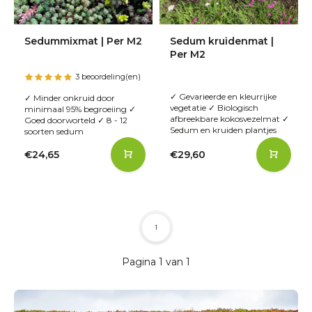
Sedummixmat | Per M2
Sedum kruidenmat |
Per M2
3 beoordeling(en)
✓ Gevarieerde en kleurrijke
✓ Minder onkruid door
vegetatie ✓ Biologisch
minimaal 95% begroeiing ✓
afbreekbare kokosvezelmat ✓
Goed doorworteld ✓ 8 - 12
Sedum en kruiden plantjes
soorten sedum
€24,65
€29,60
1
Pagina 1 van 1