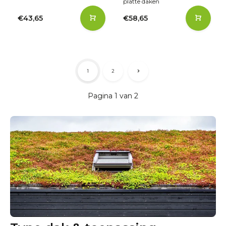
platte daken
€43,65
€58,65
1
2
Pagina 1 van 2