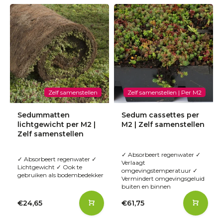
Zelf samenstellen
Zelf samenstellen | Per M2
Sedummatten
Sedum cassettes per
lichtgewicht per M2 |
M2 | Zelf samenstellen
Zelf samenstellen
✓ Absorbeert regenwater ✓
✓ Absorbeert regenwater ✓
Verlaagt
Lichtgewicht ✓ Ook te
omgevingstemperatuur ✓
gebruiken als bodembedekker
Vermindert omgevingsgeluid
buiten en binnen
€24,65
€61,75