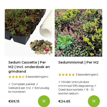
Sedum Cassette | Per
Sedummixmat | Per M2
M2 | Incl. onderdoek en
grindrand
3 beoordeling(en)
6 beoordeling(en)
✓ Minder onkruid door
✓ Compleet pakket ✓
minimaal 95% begroeiing ✓
Geleverd per m2 ✓ Eenvoudig
Goed doorworteld ✓ 8 - 12
te monteren
soorten sedum
€69,15
€24,65