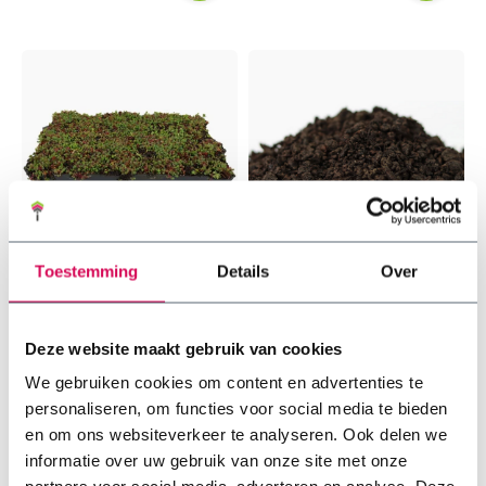
Toestemming
Details
Over
Sedum Cassette | Per
Sedumsubstraat
M2
Deze website maakt gebruik van cookies
10 beoordeling(en)
1 beoordeling(en)
✓ Absorbeert regenwater ✓
✓ Minder onkruid ✓ Geschikt
We gebruiken cookies om content en advertenties te
Verlaagt
voor Sedum ✓
personaliseren, om functies voor social media te bieden
omgevingstemperatuur ✓
Onderhoudsarm
Vermindert omgevingsgeluid
en om ons websiteverkeer te analyseren. Ook delen we
buiten en binnen
informatie over uw gebruik van onze site met onze
€61,75
€5,85