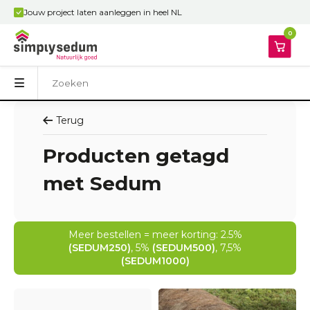
Jouw project laten aanleggen in heel NL
0
Terug
Producten getagd
met Sedum
Meer bestellen = meer korting: 2.5%
(SEDUM250)
, 5%
(SEDUM500)
, 7,5%
(SEDUM1000)