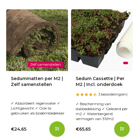
Zelf samenstellen
Sedummatten per M2 |
Sedum Cassette | Per
Zelf samenstellen
M2 | Incl. onderdoek
3 beoordeling(en)
✓ Absorbeert regenwater ✓
✓ Bescherming van
Lichtgewicht ✓ Ook te
dakbedekking ✓ Geleverd per
gebruiken als bodembedekker
m2 ✓ Waterbergend
vermogen van 31l/m2
€24,65
€65,65