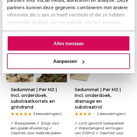
partners voor social media, adverteren en analyse. Deze
partners kunnen deze gegevens combineren met andere
informatie die u aan ze heeft verstrekt of die ze hebben
verzameld op basis van uw gebruik van hun services.
Alles toestaan
Aanpassen
Sedummat | Per M2 |
Sedummat | Per M2 |
Incl. onderdoek,
Incl. onderdoek,
substraatkorrels en
drainage en
grindrand
substraatrol
3 beoordeling(en)
2 beoordeling(en)
✓ Basispakket ✓ Zorgt voor
✓ Licht gewicht basispakket
een goede afwatering ✓
✓ Waterbergend vermogen
Geschikt voor hellende daken
van 20l/m2 ✓ Geschikt voor