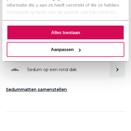
soorten sedum geschikt zijn voor jouw type dak. Maak
informatie die u aan ze heeft verstrekt of die ze hebben
daarom hieronder jouw keuze voor de meest relevante
verzameld op basis van uw gebruik van hun services.
toepassing. Het ook mogelijk om je hele dak samen te
stellen.
Alles toestaan
Hellend dak
Aanpassen
Plat dak
Sedum op een rond dak
Sedummatten samenstellen