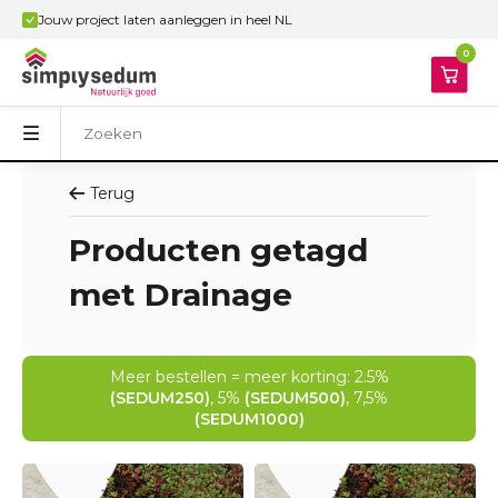
Jouw project laten aanleggen in heel NL
0
Terug
Producten getagd
met Drainage
Meer bestellen = meer korting: 2.5%
(SEDUM250)
, 5%
(SEDUM500)
, 7,5%
(SEDUM1000)