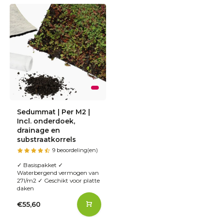
Sedummat | Per M2 |
Incl. onderdoek,
drainage en
substraatkorrels
9 beoordeling(en)
✓ Basispakket ✓
Waterbergend vermogen van
27l/m2 ✓ Geschikt voor platte
daken
€55,60