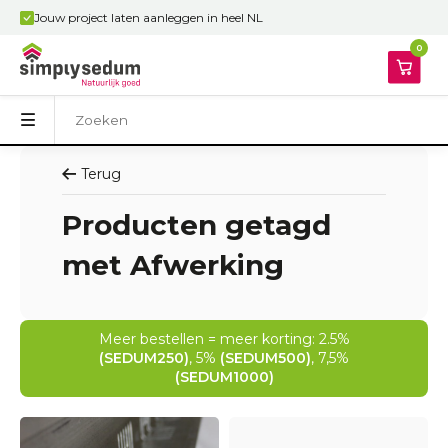
Jouw project laten aanleggen in heel NL
0
Terug
Producten getagd
met Afwerking
Meer bestellen = meer korting: 2.5%
(SEDUM250)
, 5%
(SEDUM500)
, 7,5%
(SEDUM1000)