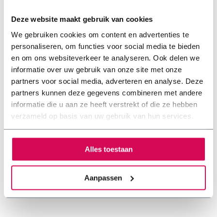
toepassing. Het ook mogelijk om je hele dak samen te
stellen.
Deze website maakt gebruik van cookies
We gebruiken cookies om content en advertenties te
Hellend dak
personaliseren, om functies voor social media te bieden
en om ons websiteverkeer te analyseren. Ook delen we
Plat dak
informatie over uw gebruik van onze site met onze
partners voor social media, adverteren en analyse. Deze
Sedum op een rond dak
partners kunnen deze gegevens combineren met andere
informatie die u aan ze heeft verstrekt of die ze hebben
verzameld op basis van uw gebruik van hun services.
Sedummatten samenstellen
Alles toestaan
Aanpassen