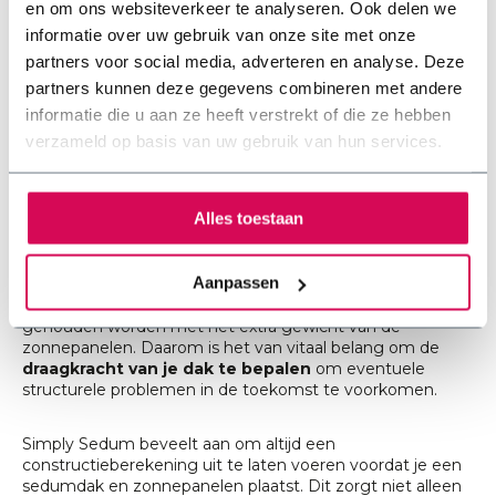
en om ons websiteverkeer te analyseren. Ook delen we
informatie over uw gebruik van onze site met onze
Constructieberekening sedumdak en
partners voor social media, adverteren en analyse. Deze
zonnepanelen
partners kunnen deze gegevens combineren met andere
informatie die u aan ze heeft verstrekt of die ze hebben
Voordat je overgaat tot de aanleg van een sedumdak en
de plaatsing van zonnepanelen, is het essentieel om te
verzameld op basis van uw gebruik van hun services.
weten of je dak de extra belasting kan dragen. Een
constructieberekening
is een
gedetailleerd rapport
opgesteld door een professionele constructeur die de
Alles toestaan
sterkte, stabiliteit en stijfheid van je dak
beoordeelt.
Een sedumdak voegt extra gewicht toe aan je dak door
de verschillende lagen van het systeem: de waterdichte
Aanpassen
laag, beschermvlies, drainagelaag, filtervlies, substraatlaag
en de sedumplanten zelf. Bovendien moet er rekening
gehouden worden met het extra gewicht van de
zonnepanelen. Daarom is het van vitaal belang om de
draagkracht van je dak te bepalen
om eventuele
structurele problemen in de toekomst te voorkomen.
Simply Sedum beveelt aan om altijd een
constructieberekening uit te laten voeren voordat je een
sedumdak en zonnepanelen plaatst. Dit zorgt niet alleen