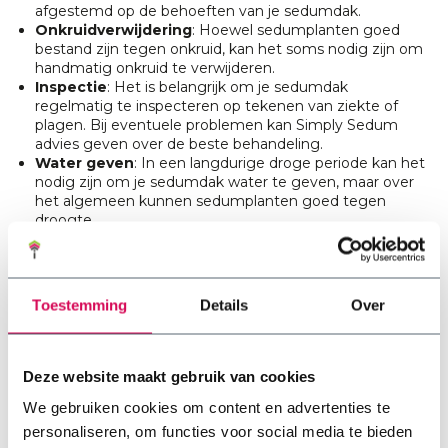
afgestemd op de behoeften van je sedumdak.
Onkruidverwijdering
: Hoewel sedumplanten goed
bestand zijn tegen onkruid, kan het soms nodig zijn om
handmatig onkruid te verwijderen.
Inspectie
: Het is belangrijk om je sedumdak
regelmatig te inspecteren op tekenen van ziekte of
plagen. Bij eventuele problemen kan Simply Sedum
advies geven over de beste behandeling.
Water geven
: In een langdurige droge periode kan het
nodig zijn om je sedumdak water te geven, maar over
het algemeen kunnen sedumplanten goed tegen
droogte.
Toestemming
Details
Over
Kiezen voor een sedumdak is kiezen voor een duurzame
en onderhoudsarme oplossing die bijdraagt aan een
groenere omgeving. Bij Simply Sedum staan we klaar om
je te begeleiden in dit proces en je te voorzien van alle
Deze website maakt gebruik van cookies
benodigde materialen en adviezen.
We gebruiken cookies om content en advertenties te
personaliseren, om functies voor social media te bieden