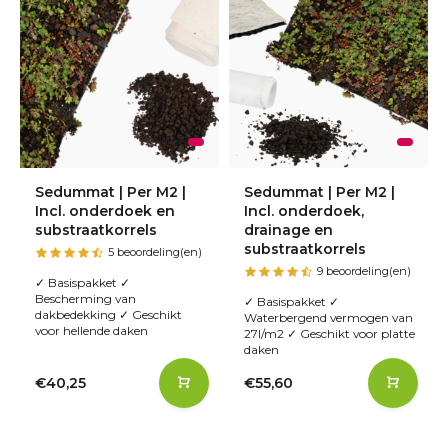
Sedummat | Per M2 |
Sedummat | Per M2 |
Incl. onderdoek en
Incl. onderdoek,
substraatkorrels
drainage en
substraatkorrels
5 beoordeling(en)
9 beoordeling(en)
✓ Basispakket ✓
Bescherming van
✓ Basispakket ✓
dakbedekking ✓ Geschikt
Waterbergend vermogen van
voor hellende daken
27l/m2 ✓ Geschikt voor platte
daken
€40,25
€55,60