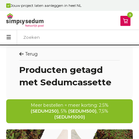
Jouw project laten aanleggen in heel NL
0
Terug
Producten getagd
met Sedumcassette
Meer bestellen = meer korting: 2.5%
(SEDUM250)
, 5%
(SEDUM500)
, 7,5%
(SEDUM1000)