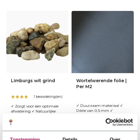
Limburgs wit grind
Wortelwerende folie |
Per M2
1 beoordeling(en)
✓ Duurzaam materiaal ✓
✓ Zorgt voor een optimale
Dikte van 0,5 mm ✓
afwatering ✓ Natuurlijke
Bescherming dakbedekking
uitstraling ✓ Dakbedekking
wordt minder heet
€6,85
€4,45
Toestemming
Details
Over