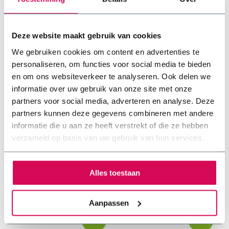
Deze website maakt gebruik van cookies
We gebruiken cookies om content en advertenties te
personaliseren, om functies voor social media te bieden
en om ons websiteverkeer te analyseren. Ook delen we
informatie over uw gebruik van onze site met onze
partners voor social media, adverteren en analyse. Deze
partners kunnen deze gegevens combineren met andere
informatie die u aan ze heeft verstrekt of die ze hebben
Bladvanger 60x80mm
Boldraadrooster RVS
verzameld op basis van uw gebruik van hun services.
1 beoordeling(en)
Alles toestaan
✓ Eenvoudig te plaatsen ✓
✓ Eenvoudig te plaatsen ✓
Voorkomt verstoppingen in de
Voorkomt verstoppingen in de
afvoer ✓ Duurzaam
afvoer ✓ Duurzaam
materiaal
Aanpassen
materiaal
€6,15
€26,95