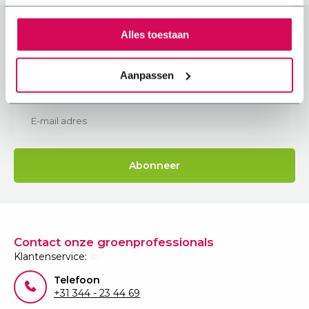
Benieuwd naar de beste tips voor jouw
Alles toestaan
(toekomstige) sedumdak?
Abonneer je op onze nieuwsbrief om op de hoogte
Aanpassen
te blijven.
Abonneer
Contact onze groenprofessionals
Klantenservice:
Telefoon
+31 344 - 23 44 69