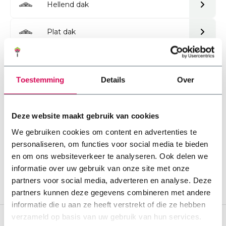
Hellend dak
Plat dak
Sedum op een rond dak
Toestemming
Details
Over
Sedummatten samenstellen
Deze website maakt gebruik van cookies
We gebruiken cookies om content en advertenties te
personaliseren, om functies voor social media te bieden
en om ons websiteverkeer te analyseren. Ook delen we
informatie over uw gebruik van onze site met onze
partners voor social media, adverteren en analyse. Deze
partners kunnen deze gegevens combineren met andere
informatie die u aan ze heeft verstrekt of die ze hebben
verzameld op basis van uw gebruik van hun services.
 15 jaar vakkennis
Jouw project laten a