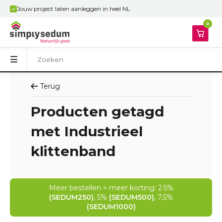
Jouw project laten aanleggen in heel NL
0
Terug
Producten getagd
met Industrieel
klittenband
Meer bestellen = meer korting: 2.5%
(SEDUM250)
, 5%
(SEDUM500)
, 7,5%
(SEDUM1000)