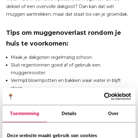
deksel of een overvolle dakgoot? Dan kan dat wél
muggen aantrekken, maar dat staat los van je groendak.
Tips om muggenoverlast rondom je
huis te voorkomen:
Maak je dakgoten regelmatig schoon.
Sluit regentonnen goed af of gebruik een
muggenrooster.
Vermijd bloempotten en bakken waar water in blijft
staan.
Gebruik geurplanten zoals lavendel, citroengras of munt
in je tuin of op je balkon.
Toestemming
Details
Over
Door deze punten aan te pakken, kun je muggenoverlast
effectief beperken. En je sedumdak? Dat hoef je echt niet
Deze website maakt gebruik van cookies
te verdenken.