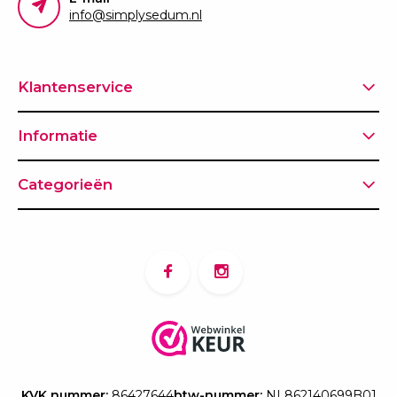
info@simplysedum.nl
Klantenservice
Informatie
Categorieën
KVK nummer:
86427644
btw-nummer:
NL862140699B01