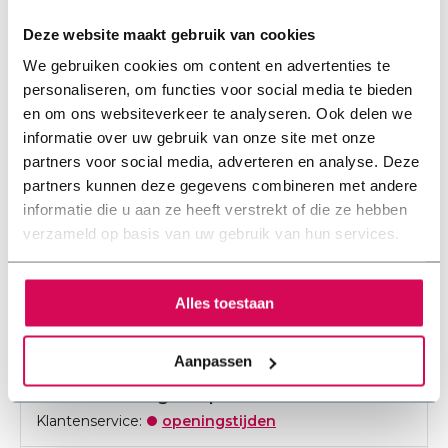
Deze website maakt gebruik van cookies
De BAHCO beugelzaag is geschikt om de
sedumcassettes op maat te zagen. De traditionele
We gebruiken cookies om content en advertenties te
zaagbeugel is eenvoudig te gebruiken. Het blad is
personaliseren, om functies voor social media te bieden
verticaal in te spannen of onder 90° voor afvlakken. De
en om ons websiteverkeer te analyseren. Ook delen we
beugelzaag is compleet met het betrouwbare 300mm
informatie over uw gebruik van onze site met onze
Sandflex Bi-meetaal handmetaalzaagblad met 24 tanden
partners voor social media, adverteren en analyse. Deze
partners kunnen deze gegevens combineren met andere
per inch, dat niet versplintert en uitstekende
informatie die u aan ze heeft verstrekt of die ze hebben
zaagresultaten geeft.
verzameld op basis van uw gebruik van hun services.
Alles toestaan
Reviews
Aanpassen
Contact onze groenprofessionals
Klantenservice:
openingstijden