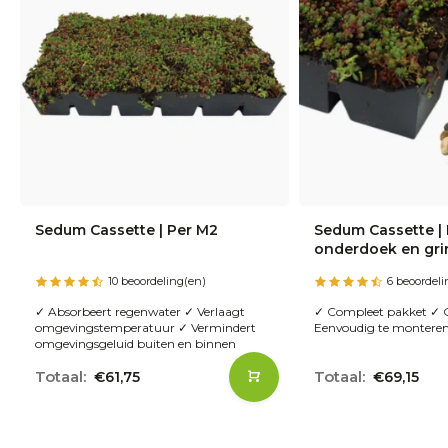
Sedum Cassette | Per M2
Sedum Cassette | P
onderdoek en gri
10 beoordeling(en)
6 beoordeli
✓ Absorbeert regenwater ✓ Verlaagt
✓ Compleet pakket ✓ G
omgevingstemperatuur ✓ Vermindert
Eenvoudig te montere
omgevingsgeluid buiten en binnen
€61,75
€69,15