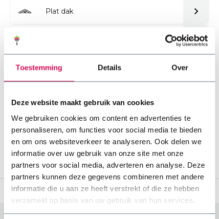
Plat dak
Sedum op een rond dak
Toestemming
Details
Over
Sedummatten samenstellen
Deze website maakt gebruik van cookies
We gebruiken cookies om content en advertenties te
personaliseren, om functies voor social media te bieden
en om ons websiteverkeer te analyseren. Ook delen we
informatie over uw gebruik van onze site met onze
partners voor social media, adverteren en analyse. Deze
partners kunnen deze gegevens combineren met andere
informatie die u aan ze heeft verstrekt of die ze hebben
 15 jaar vakkennis
Jouw project laten a
verzameld op basis van uw gebruik van hun services.