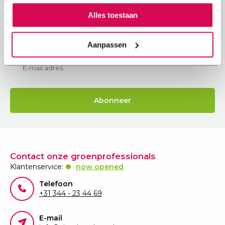
Benieuwd naar de beste tips voor jouw
Alles toestaan
(toekomstige) sedumdak?
Abonneer je op onze nieuwsbrief om op de hoogte
te blijven.
Aanpassen
Abonneer
Contact onze groenprofessionals
Klantenservice:
now opened
Telefoon
+31 344 - 23 44 69
E-mail