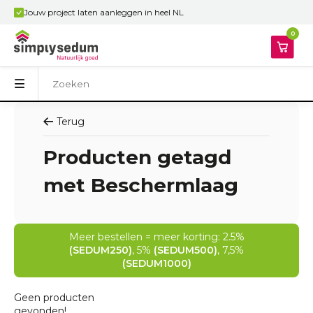
Jouw project laten aanleggen in heel NL
0
Terug
Producten getagd
met Beschermlaag
Meer bestellen = meer korting: 2.5%
(SEDUM250)
, 5%
(SEDUM500)
, 7,5%
(SEDUM1000)
Geen producten
gevonden!...