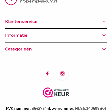
info@simplysedum.nl
Klantenservice
Informatie
Categorieën
KVK nummer:
86427644
btw-nummer:
NL862140699B01